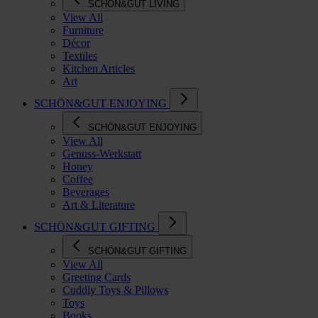
SCHÖN&GUT LIVING
View All
Furniture
Décor
Textiles
Kitchen Articles
Art
SCHÖN&GUT ENJOYING
SCHÖN&GUT ENJOYING
View All
Genuss-Werkstatt
Honey
Coffee
Beverages
Art & Literature
SCHÖN&GUT GIFTING
SCHÖN&GUT GIFTING
View All
Greeting Cards
Cuddly Toys & Pillows
Toys
Books