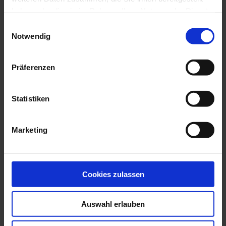
haben oder die sie im Rahmen Ihrer Nutzung der Dienste
gesammelt haben.
Einwilligungsauswahl
Notwendig
Präferenzen
Statistiken
Marketing
Erdbeer Fruchtaufstrich 150g
€5.90
Cookies zulassen
Add to Cart
Auswahl erlauben