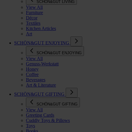
SCHÖN&GUT LIVING
View All
Furniture
Décor
Textiles
Kitchen Articles
Art
SCHÖN&GUT ENJOYING
SCHÖN&GUT ENJOYING
View All
Genuss-Werkstatt
Honey
Coffee
Beverages
Art & Literature
SCHÖN&GUT GIFTING
SCHÖN&GUT GIFTING
View All
Greeting Cards
Cuddly Toys & Pillows
Toys
Books