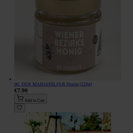
06. DER MARIAHILFER Honig (220g)
€7.90
Add to Cart