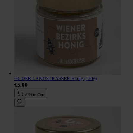
03. DER LANDSTRASSER Honig (120g)
€5.00
Add to Cart