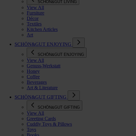
SCHÖN&GUT LIVING
View All
Furniture
Décor
Textiles
Kitchen Articles
Art
SCHÖN&GUT ENJOYING
SCHÖN&GUT ENJOYING
View All
Genuss-Werkstatt
Honey
Coffee
Beverages
Art & Literature
SCHÖN&GUT GIFTING
SCHÖN&GUT GIFTING
View All
Greeting Cards
Cuddly Toys & Pillows
Toys
Books