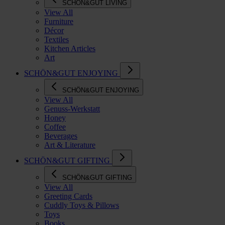
SCHÖN&GUT LIVING
View All
Furniture
Décor
Textiles
Kitchen Articles
Art
SCHÖN&GUT ENJOYING
SCHÖN&GUT ENJOYING
View All
Genuss-Werkstatt
Honey
Coffee
Beverages
Art & Literature
SCHÖN&GUT GIFTING
SCHÖN&GUT GIFTING
View All
Greeting Cards
Cuddly Toys & Pillows
Toys
Books