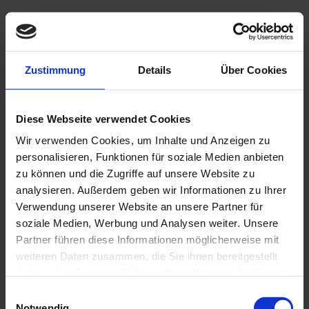
Zustimmung
Details
Über Cookies
Diese Webseite verwendet Cookies
Wir verwenden Cookies, um Inhalte und Anzeigen zu
personalisieren, Funktionen für soziale Medien anbieten
zu können und die Zugriffe auf unsere Website zu
analysieren. Außerdem geben wir Informationen zu Ihrer
Verwendung unserer Website an unsere Partner für
soziale Medien, Werbung und Analysen weiter. Unsere
Collier GERDAN - L
Partner führen diese Informationen möglicherweise mit
Collier GERDAN hergestellt von Olha Demchuk
weiteren Daten zusammen, die Sie ihnen bereitgestellt
€49.00
haben oder die sie im Rahmen Ihrer Nutzung der Dienste
gesammelt haben.
Add to Cart
Einwilligungsauswahl
Notwendig