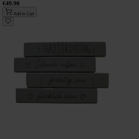
€49.90
Add to Cart