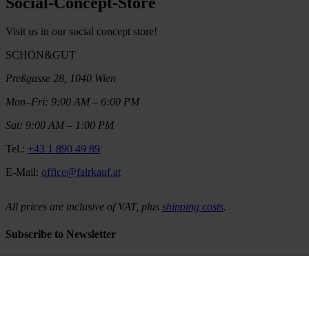
Social-Concept-Store
Visit us in our social concept store!
SCHÖN&GUT
Preßgasse 28, 1040 Wien
Mon–Fri: 9:00 AM – 6:00 PM
Sat: 9:00 AM – 1:00 PM
Tel.:
+43 1 890 49 89
E-Mail:
office@fairkauf.at
All prices are inclusive of VAT, plus
shipping costs
.
Subscribe to Newsletter
Would you like to be regularly informed about our latest products,
promotions and stories? Then subscribe to our newsletter and stay
up to date!