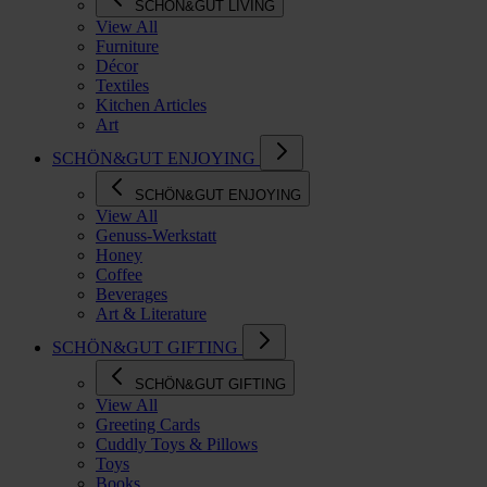
SCHÖN&GUT LIVING
View All
Furniture
Décor
Textiles
Kitchen Articles
Art
SCHÖN&GUT ENJOYING
SCHÖN&GUT ENJOYING
View All
Genuss-Werkstatt
Honey
Coffee
Beverages
Art & Literature
SCHÖN&GUT GIFTING
SCHÖN&GUT GIFTING
View All
Greeting Cards
Cuddly Toys & Pillows
Toys
Books