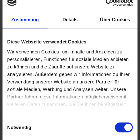
Search
Zustimmung
Details
Über Cookies
Diese Webseite verwendet Cookies
English
Wir verwenden Cookies, um Inhalte und Anzeigen zu
personalisieren, Funktionen für soziale Medien anbieten
SCHÖN&GUT
APPEARANCE
Toggle submenu
zu können und die Zugriffe auf unsere Website zu
SCHÖN&GUT
LIVING
Toggle submenu
analysieren. Außerdem geben wir Informationen zu Ihrer
SCHÖN&GUT
ENJOYING
Toggle submenu
SCHÖN&GUT
GIFTING
Toggle submenu
Verwendung unserer Website an unsere Partner für
SCHÖN&GUT
COLLECTING
Toggle submenu
soziale Medien, Werbung und Analysen weiter. Unsere
Partner führen diese Informationen möglicherweise mit
Home
weiteren Daten zusammen, die Sie ihnen bereitgestellt
/
SCHÖN&GUT COLLECTING
haben oder die sie im Rahmen Ihrer Nutzung der Dienste
/
Goodies
gesammelt haben.
/
tschutti Maradona
Einwilligungsauswahl
Notwendig