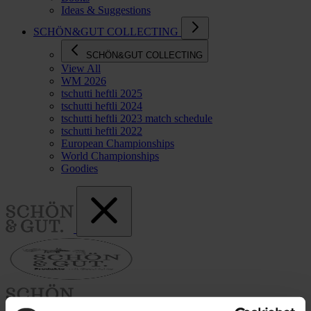
Ideas & Suggestions
SCHÖN&GUT COLLECTING
SCHÖN&GUT COLLECTING
View All
WM 2026
tschutti heftli 2025
tschutti heftli 2024
tschutti heftli 2023 match schedule
tschutti heftli 2022
European Championships
World Championships
Goodies