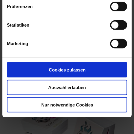
tschutti Maradona
Präferenzen
Statistiken
Shop By
Skip to product list
Marketing
Partner:innen
filter
Cookies zulassen
Auswahl erlauben
Nur notwendige Cookies