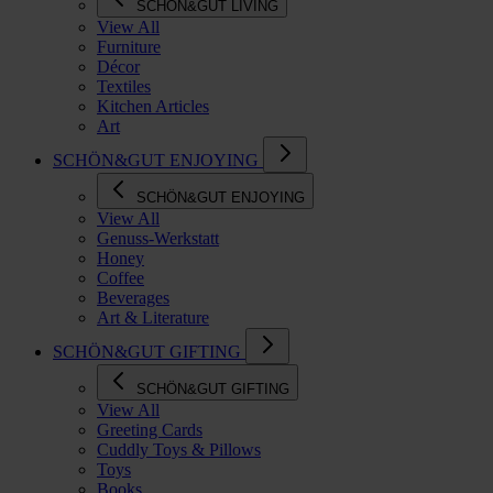
SCHÖN&GUT LIVING
View All
Furniture
Décor
Textiles
Kitchen Articles
Art
SCHÖN&GUT ENJOYING
SCHÖN&GUT ENJOYING
View All
Genuss-Werkstatt
Honey
Coffee
Beverages
Art & Literature
SCHÖN&GUT GIFTING
SCHÖN&GUT GIFTING
View All
Greeting Cards
Cuddly Toys & Pillows
Toys
Books