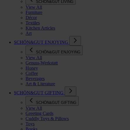
SCHÖN&GUT LIVING
View All
Furniture
Décor
Textiles
Kitchen Articles
Art
SCHÖN&GUT ENJOYING
SCHÖN&GUT ENJOYING
View All
Genuss-Werkstatt
Honey
Coffee
Beverages
Art & Literature
SCHÖN&GUT GIFTING
SCHÖN&GUT GIFTING
View All
Greeting Cards
Cuddly Toys & Pillows
Toys
Books