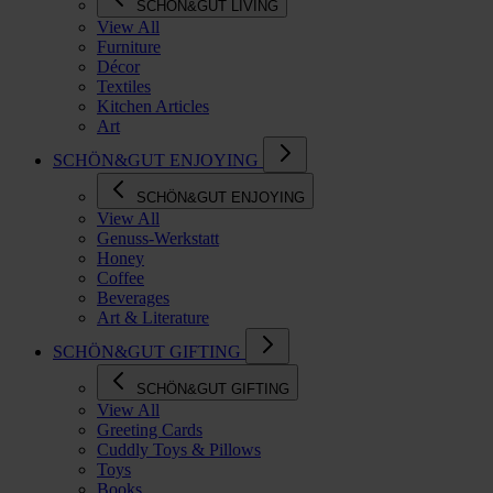
SCHÖN&GUT LIVING
View All
Furniture
Décor
Textiles
Kitchen Articles
Art
SCHÖN&GUT ENJOYING
SCHÖN&GUT ENJOYING
View All
Genuss-Werkstatt
Honey
Coffee
Beverages
Art & Literature
SCHÖN&GUT GIFTING
SCHÖN&GUT GIFTING
View All
Greeting Cards
Cuddly Toys & Pillows
Toys
Books