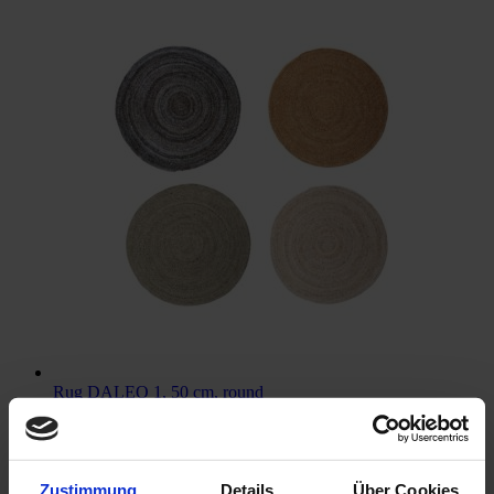
Rug DALEO 1, 50 cm, round
€29.00
Add to Cart
Zustimmung
Details
Über Cookies