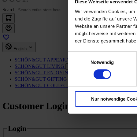
Diese Webseite verwendet 
Search
Wir verwenden Cookies, um I
und die Zugriffe auf unsere 
Website an unsere Partner fü
möglicherweise mit weiteren
der Dienste gesammelt habe
English
Einwilligungsauswahl
SCHÖN&GUT
APPEARANCE
Toggle submenu
Notwendig
SCHÖN&GUT
LIVING
Toggle submenu
SCHÖN&GUT
ENJOYING
Toggle submenu
SCHÖN&GUT
GIFTING
Toggle submenu
SCHÖN&GUT
COLLECTING
Toggle submenu
Nur notwendige Cook
Customer Login
Login