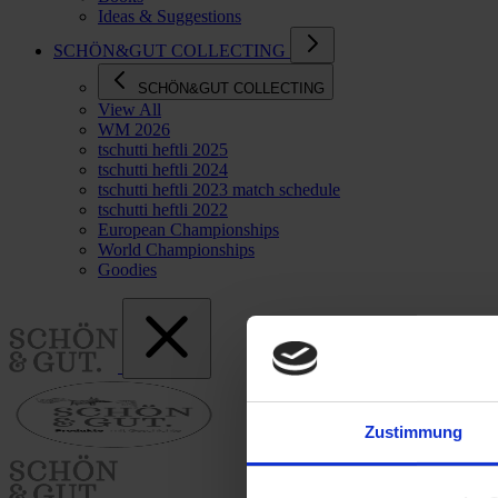
Ideas & Suggestions
SCHÖN&GUT COLLECTING
SCHÖN&GUT COLLECTING
View All
WM 2026
tschutti heftli 2025
tschutti heftli 2024
tschutti heftli 2023 match schedule
tschutti heftli 2022
European Championships
World Championships
Goodies
Zustimmung