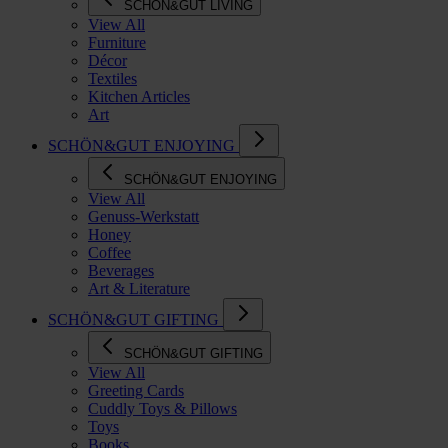
SCHÖN&GUT LIVING
View All
Furniture
Décor
Textiles
Kitchen Articles
Art
SCHÖN&GUT ENJOYING
SCHÖN&GUT ENJOYING
View All
Genuss-Werkstatt
Honey
Coffee
Beverages
Art & Literature
SCHÖN&GUT GIFTING
SCHÖN&GUT GIFTING
View All
Greeting Cards
Cuddly Toys & Pillows
Toys
Books