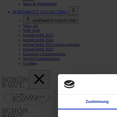
Ideas & Suggestions
SCHÖN&GUT COLLECTING
SCHÖN&GUT COLLECTING
View All
WM 2026
tschutti heftli 2025
tschutti heftli 2024
tschutti heftli 2023 match schedule
tschutti heftli 2022
European Championships
World Championships
Goodies
Zustimmung