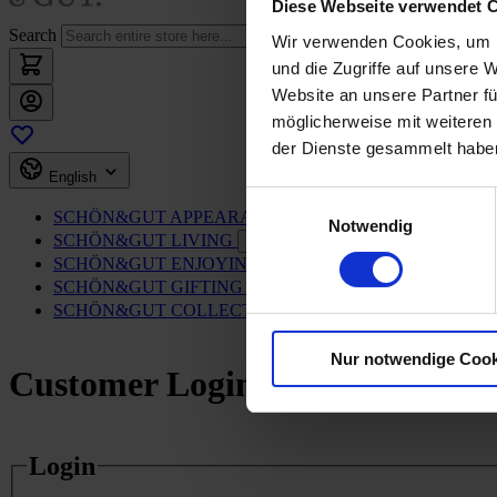
Diese Webseite verwendet 
Search
Wir verwenden Cookies, um I
und die Zugriffe auf unsere 
Website an unsere Partner fü
möglicherweise mit weiteren
der Dienste gesammelt habe
English
Einwilligungsauswahl
SCHÖN&GUT
APPEARANCE
Toggle submenu
Notwendig
SCHÖN&GUT
LIVING
Toggle submenu
SCHÖN&GUT
ENJOYING
Toggle submenu
SCHÖN&GUT
GIFTING
Toggle submenu
SCHÖN&GUT
COLLECTING
Toggle submenu
Nur notwendige Cook
Customer Login
Login