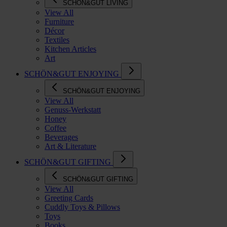
SCHÖN&GUT LIVING
View All
Furniture
Décor
Textiles
Kitchen Articles
Art
SCHÖN&GUT ENJOYING
SCHÖN&GUT ENJOYING
View All
Genuss-Werkstatt
Honey
Coffee
Beverages
Art & Literature
SCHÖN&GUT GIFTING
SCHÖN&GUT GIFTING
View All
Greeting Cards
Cuddly Toys & Pillows
Toys
Books