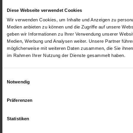
tag.werk
- mehr als eine Beschäftigung - unterstützt sozial benachteiligte
Jugendliche in schwierigen Lebenssituationen und hilft mit, sie (wieder) in
Diese Webseite verwendet Cookies
den Arbeitsmarkt zu integrieren und ihnen eine Zukunftsperspektive zu
geben.
Wir verwenden Cookies, um Inhalte und Anzeigen zu personal
Medien anbieten zu können und die Zugriffe auf unsere Web
Die Planentasche ad.am (L) ist ein echter Blickfang. Das
einzigartige Format und die hochwertige Verarbeitung aus
geben wir Informationen zu Ihrer Verwendung unserer Websit
recycelter LKW-Plane machen sie zu einer stilvollen und
Medien, Werbung und Analysen weiter. Unsere Partner führe
funktionalen Begleiterin für jeden Tag. Dank des verstellbaren
möglicherweise mit weiteren Daten zusammen, die Sie ihnen b
Schultergurts ist ein angenehmer Tragekomfort garantiert.
im Rahmen Ihrer Nutzung der Dienste gesammelt haben.
Größe
ca. 11 × 36 × 31 cm
Träger
PES Gurtband
Einwilligungsauswahl
Notwendig
Verschluss
Reißverschluss
Material
Plane
Präferenzen
Längenverstellbarer Umhängeträger aus PES Gurtband,
Innentasche mit Reißverschluss, Außentasche mit Reißverschluss,
Statistiken
Handysteckfach
Mehr Informationen