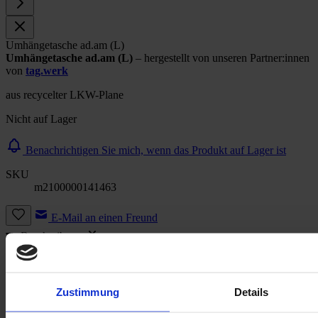
Umhängetasche ad.am (L)
Umhängetasche ad.am (L)
– hergestellt von unseren Partner:innen
von
tag.werk
aus recycelter LKW-Plane
Nicht auf Lager
Benachrichtigen Sie mich, wenn das Produkt auf Lager ist
SKU
m2100000141463
E-Mail an einen Freund
Beschreibung
Beschreibung /
Umhängetasche ad.am (L)
Zustimmung
Details
Dieses Produkt ist von unseren Partner:innen von
tag.werk