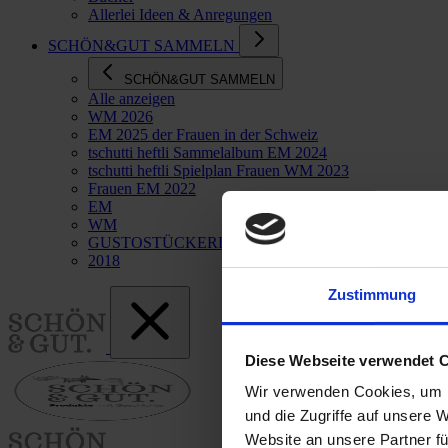
Allerlei Ideen & Anregungen
SCHÖN&GUT SAMMELN
SCHÖN&GUT SAMMELN
Alle anzeigen
WM 2026
EM 2025 der Frauen in der Schweiz
tschutti heftli Sammelalbum EM 2024
tschutti heftli Spielplan Frauen WM 2023
Frauen EM 2022
EM
WM
GUSTOSTÜCKERL
2018
Zustimmung
Diese Webseite verwendet 
Wir verwenden Cookies, um I
und die Zugriffe auf unsere 
Website an unsere Partner fü