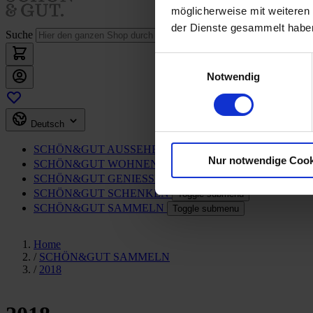
möglicherweise mit weiteren
der Dienste gesammelt habe
Suche
Einwilligungsauswahl
Notwendig
Deutsch
SCHÖN&GUT
AUSSEHEN
Toggle submenu
Nur notwendige Cook
SCHÖN&GUT
WOHNEN
Toggle submenu
SCHÖN&GUT
GENIESSEN
Toggle submenu
SCHÖN&GUT
SCHENKEN
Toggle submenu
SCHÖN&GUT
SAMMELN
Toggle submenu
Home
/
SCHÖN&GUT SAMMELN
/
2018