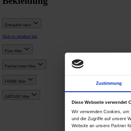
Bekleidung
Einkaufen nach
Skip to product list
Preis
filter
Partner:innen
filter
FARBE
filter
Zustimmung
GRÖSSE
filter
Diese Webseite verwendet 
Wir verwenden Cookies, um I
und die Zugriffe auf unsere 
Website an unsere Partner fü