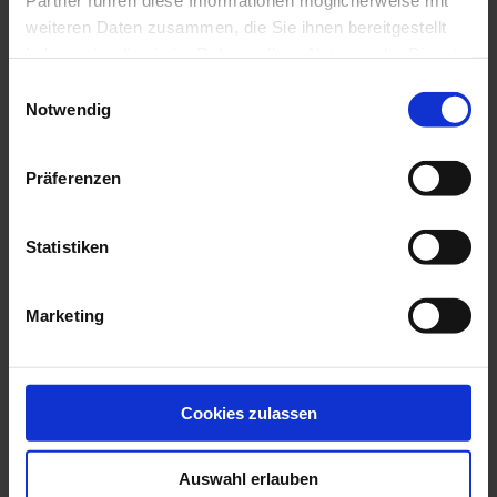
weiteren Daten zusammen, die Sie ihnen bereitgestellt
haben oder die sie im Rahmen Ihrer Nutzung der Dienste
gesammelt haben.
Einwilligungsauswahl
Notwendig
Präferenzen
Statistiken
Marketing
Bio Marmelade MARILLE 125ml
5,90 €
Cookies zulassen
In den Warenkorb
Auswahl erlauben