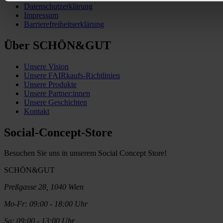
Datenschutzerklärung
Impressum
Barrierefreiheitserklärung
Über SCHÖN&GUT
Unsere Vision
Unsere FAIRkaufs-Richtlinien
Unsere Produkte
Unsere Partner:innen
Unsere Geschichten
Kontakt
Social-Concept-Store
Besuchen Sie uns in unserem Social Concept Store!
SCHÖN&GUT
Preßgasse 28, 1040 Wien
Mo-Fr: 09:00 - 18:00 Uhr
Sa: 09:00 - 13:00 Uhr