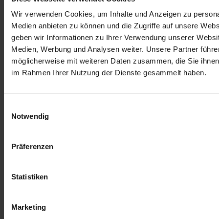
Es enthält 95 extra große Sticker (Format 92 x 62 mm),
Wir verwenden Cookies, um Inhalte und Anzeigen zu personal
erhältlich in Sackerl à 10 Sticker zu EUR 2,90.
Medien anbieten zu können und die Zugriffe auf unsere Web
Kreative, Künstlerinnen, Fussballverrückte, Kunstliebhaberinnen,
geben wir Informationen zu Ihrer Verwendung unserer Websit
Illustratoren und Fotografen haben sich diese Fragen gestellt und
Medien, Werbung und Analysen weiter. Unsere Partner führe
uns ihre «Heimspiel»-Bilder geschickt – Entstanden ist so eine
möglicherweise mit weiteren Daten zusammen, die Sie ihnen b
einmalige Stickerkollektion. Kritisch, lustig, ernsthaft, traurig oder
optimistisch. Damit wir diesem Sommer auch ohne Fussball-EM
im Rahmen Ihrer Nutzung der Dienste gesammelt haben.
kreativ entgegentreten können..
Eine Stickertüte enthält 10 extra Grosse Sticker (Format 92 x 62
Einwilligungsauswahl
mm)
Notwendig
Wir verrechnen für jede Stickertüte € 2,90 und SIE spenden
dadurch € 0,20 an „Hunger auf Kunst und Kultur“. Wir
Präferenzen
sammeln und leiten diese Spende von € 0,20 weiter an Hukuku,
IBAN AT27 2011182768967300
Statistiken
Mehr Informationen
Mehr Informationen
Marketing