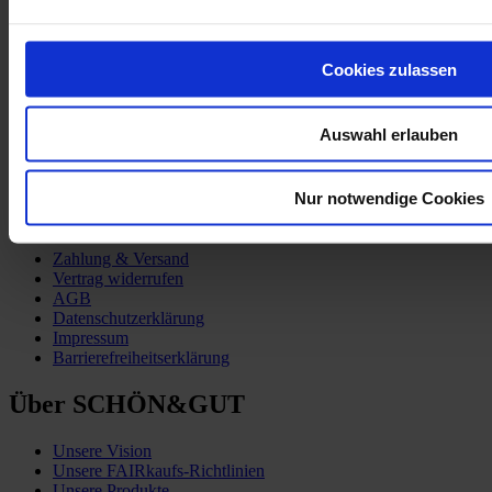
Partner:innen
TSCHUTTIHEFTLI_HEIMSPIEL-2020
Cookies zulassen
Auswahl erlauben
Nur notwendige Cookies
Kund:innen-Service
Zahlung & Versand
Vertrag widerrufen
AGB
Datenschutzerklärung
Impressum
Barrierefreiheitserklärung
Über SCHÖN&GUT
Unsere Vision
Unsere FAIRkaufs-Richtlinien
Unsere Produkte