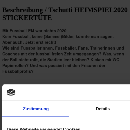
Beschreibung /
Tschutti HEIMSPIEL2020
STICKERTÜTE
Mit Fussball-EM war nichts 2020.
Kein Fussball, keine (Sammel)Bilder, könnte man sagen.
Aber auch: Jetzt erst recht!
Wie sind Fussballerinnen, Fussballer, Fans, Trainerinnen und
Coaches mit der fussballfreien Zeit umgegangen? Was, wenn
der Ball nicht rollt, die Stadien leer bleiben? Kicken mit WC-
Papierrollen? Und was passiert mit den Frisuren der
Fussballprofis?
HEIMSPIEL2020 - Stickertüte
Zustimmung
Details
Das Album in A5 zu 44 Seiten, s/w, ist in einer auf 444 Stk.
limitierten und nummerierten Sonderedition für EUR 5,90
erhältlich.
Diese Webseite verwendet Cookies