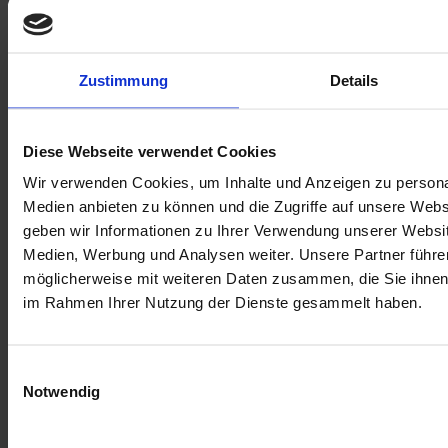
Tschutti Bild gerahmt A3
tschutti: gerahmte portraits der Fußball-EM der Männer 2016
fantastische Sticker als Bild aus dem tschutti heftli Stickeralbum zur
Männerfußball EM
Zustimmung
Details
Gestaltet und in Szene gesetzt mit hochwertigen Illustrationen von
ausgewählten Künstler:innen
Diese Webseite verwendet Cookies
Auf Lager
Wir verwenden Cookies, um Inhalte und Anzeigen zu personal
SKU
Medien anbieten zu können und die Zugriffe auf unsere Web
m2100000033959
geben wir Informationen zu Ihrer Verwendung unserer Websit
Optionen
Medien, Werbung und Analysen weiter. Unsere Partner führe
möglicherweise mit weiteren Daten zusammen, die Sie ihnen b
MOTIV
im Rahmen Ihrer Nutzung der Dienste gesammelt haben.
49,00 €
Menge
Einwilligungsauswahl
Notwendig
In den Warenkorb
E-Mail an einen Freund