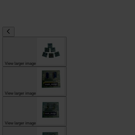
View larger image
View larger image
View larger image