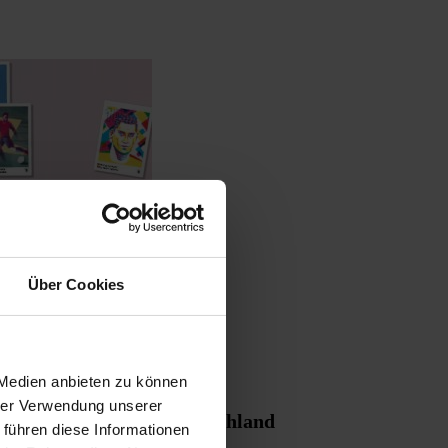
Über Cookies
 Medien anbieten zu können
hrer Verwendung unserer
ur Fußball-EM in Deutschland
 führen diese Informationen