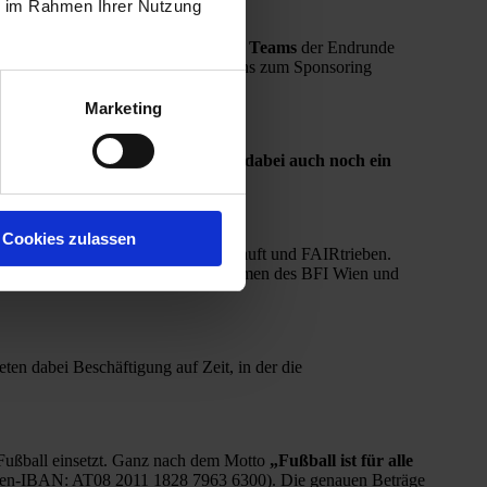
ie im Rahmen Ihrer Nutzung
len Künstler:innen
gestaltet. Die
24 Teams
der Endrunde
Sticker-Rückseiten im Vorfeld für Fans zum Sponsoring
Marketing
 Fußballlegenden und unterstützt dabei auch noch ein
Cookies zulassen
eiteren europäischen Ländern FAIRkauft und FAIRtrieben.
ob-TransFair ist ein Tochterunternehmen des BFI Wien und
 dabei Beschäftigung auf Zeit, in der die
Fußball einsetzt. Ganz nach dem Motto
„Fußball ist für alle
en-IBAN: AT08 2011 1828 7963 6300). Die genauen Beträge