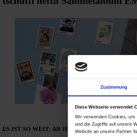
tschutti heftli Sammelalbum E
Zustimmung
Diese Webseite verwendet 
Wir verwenden Cookies, um I
und die Zugriffe auf unsere 
ES IST SO WEIT: AB JETZT GIBT ES DAS TSCHUT
Website an unsere Partner fü