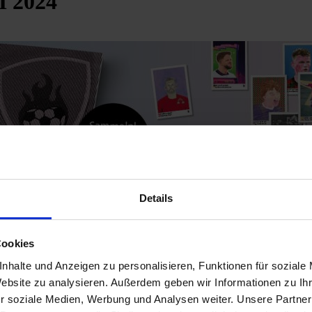
M 2024
Details
Cookies
nhalte und Anzeigen zu personalisieren, Funktionen für soziale
Website zu analysieren. Außerdem geben wir Informationen zu I
TI HEFTLI 2024! Das ultimative Sammelalbum z
r soziale Medien, Werbung und Analysen weiter. Unsere Partner