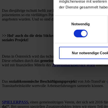
möglicherweise mit weiteren
der Dienste gesammelt habe
Das diesjährige tschutti heftli zur Fußball EM 2024 in Deutschland
präsentieren so ein vielfältiges Potpourri moderner Portraitillustration
Einwilligungsauswahl
angeboten wurden. Und so sind die Sammelsticker heuer gleich von b
Notwendig
>> Hol‘ auch du dir dein Stickeralbum mit Herz statt Kommerz –
soziales Projekt!
Nur notwendige Cook
Denn in Österreich wird das tschutti heftli seit 2016 von am Arbei
Diese erhalten durch das
gemeinnützige Unternehmen
Job-TransF
wird mit finanziellen Mitteln des
Arbeitsmarktservice Wien
unterstü
Das
sozialökonomische Beschäftigungsprojekt
von Job-TransFair -
Transitarbeitskräfte wertvolle Arbeitserfahrungen sammeln können.
SPIELERPASS
,
einen gemeinnützigen Verein, der sich seit 2016 f
da!“
. Bei unseren speziellen Zusatzprodukten leiten wir einen Teil de