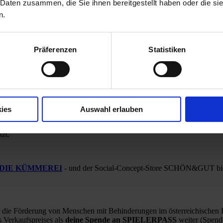
 Daten zusammen, die Sie ihnen bereitgestellt haben oder die s
n.
 wurde wie gewohnt von – durch eine Jury ausgewählten –
internationa
. Das
400 Sticker
umfassende Album ist die erste Ausgabe bei der die 
eiden Seiten einen zweiten Blick wert.
Präferenzen
Statistiken
 mit dem aus der Schweiz stammenden tschutti heftli sammelst du
ies
Auswahl erlauben
tsmarkt benachteiligten Menschen an Sammler:innen in Österreich und w
air
Unterstützung bei der Suche nach einem neuen, dauerhaften Job. J
tzt.
DIE KÜMMEREI
- und der Social-Concept-Store SCHÖN&GUT bieten
ür die Förderung von Menschen mit Behinderungen im österreichischen 
s Verkaufspreises als
deine Spende an SPIELERPASS
weiter (Spend