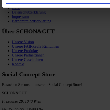
Vertrag widerrufen
AGB
Datenschutzerklärung
Impressum
Barrierefreiheitserklärung
Über SCHÖN&GUT
Unsere Vision
Unsere FAIRkaufs-Richtlinien
Unsere Produkte
Unsere Partner:innen
Unsere Geschichten
Kontakt
Social-Concept-Store
Besuchen Sie uns in unserem Social Concept Store!
SCHÖN&GUT
Preßgasse 28, 1040 Wien
Mo-Fr: 09:00 - 18:00 Uhr