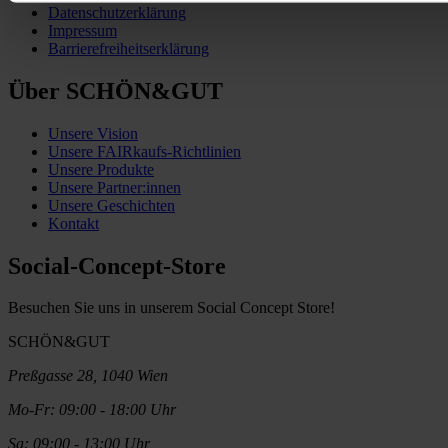
Datenschutzerklärung
Impressum
Barrierefreiheitserklärung
Über SCHÖN&GUT
Unsere Vision
Unsere FAIRkaufs-Richtlinien
Unsere Produkte
Unsere Partner:innen
Unsere Geschichten
Kontakt
Social-Concept-Store
Besuchen Sie uns in unserem Social Concept Store!
SCHÖN&GUT
Preßgasse 28, 1040 Wien
Mo-Fr: 09:00 - 18:00 Uhr
Sa: 09:00 - 13:00 Uhr