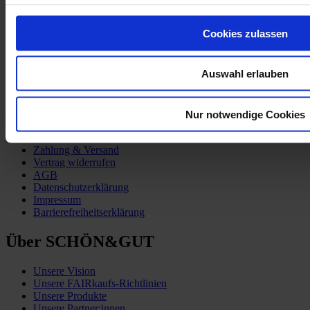
Partner:innen
TSCHUTTIHEFTLI_EM-2016
Cookies zulassen
Auswahl erlauben
Nur notwendige Cookies
Kund:innen-Service
Zahlung & Versand
Vertrag widerrufen
AGB
Datenschutzerklärung
Impressum
Barrierefreiheitserklärung
Über SCHÖN&GUT
Unsere Vision
Unsere FAIRkaufs-Richtlinien
Unsere Produkte
Unsere Partner:innen