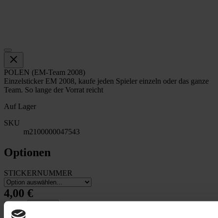
POLEN (EM-Team 2008)
Einzelsticker EM 2008, kaufe jeden Spieler einzeln oder das ganze
Team. So lange der Vorrat reicht
Auf Lager
SKU
m2100000047543
Optionen
STICKERNUMMER
4,00 €
Menge