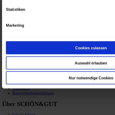
Mehr Informationen
Statistiken
Partner:innen
TSCHUTTIHEFTLI_EM-2008
Marketing
Cookies zulassen
Kund:innen-Service
Auswahl erlauben
Zahlung & Versand
Vertrag widerrufen
Nur notwendige Cookies
AGB
Datenschutzerklärung
Impressum
Barrierefreiheitserklärung
Über SCHÖN&GUT
Unsere Vision