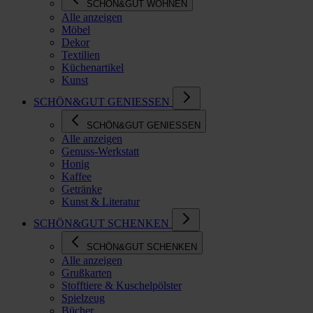
SCHÖN&GUT WOHNEN
Alle anzeigen
Möbel
Dekor
Textilien
Küchenartikel
Kunst
SCHÖN&GUT GENIESSEN
SCHÖN&GUT GENIESSEN
Alle anzeigen
Genuss-Werkstatt
Honig
Kaffee
Getränke
Kunst & Literatur
SCHÖN&GUT SCHENKEN
SCHÖN&GUT SCHENKEN
Alle anzeigen
Grußkarten
Stofftiere & Kuschelpölster
Spielzeug
Bücher