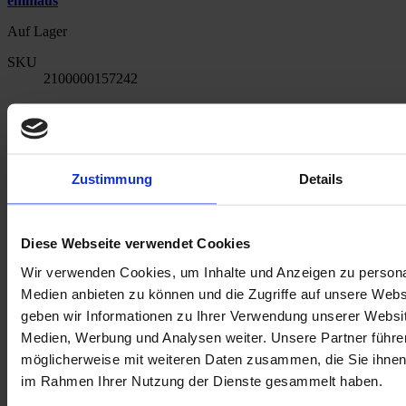
emmaus
Auf Lager
SKU
2100000157242
6,00 €
Menge
In den Warenkorb
Zustimmung
Details
E-Mail an einen Freund
Beschreibung
Diese Webseite verwendet Cookies
Beschreibung /
Engel MAKRAMEE
Wir verwenden Cookies, um Inhalte und Anzeigen zu personal
Engel MAKRAMEE wurde hergestellt von unseren
Medien anbieten zu können und die Zugriffe auf unsere Web
Partner:innen
Emmaus
geben wir Informationen zu Ihrer Verwendung unserer Websit
Medien, Werbung und Analysen weiter. Unsere Partner führe
Mit diesem Weihnachtsschmuck verleihen Sie Ihrem Zuhause
gerade in der Weihnachtszeit einen besonders natürlichen Touch.
möglicherweise mit weiteren Daten zusammen, die Sie ihnen b
im Rahmen Ihrer Nutzung der Dienste gesammelt haben.
Er eignet sich hervorragend um Ihren Christbaum zu schmücken,
als Raumdekor oder als Verzierung Ihrer Geschenke.