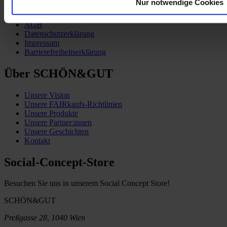
Nur notwendige Cookies
Zahlung & Versand
Vertrag widerrufen
AGB
Datenschutzerklärung
Impressum
Barrierefreiheitserklärung
Über SCHÖN&GUT
Unsere Vision
Unsere FAIRkaufs-Richtlinien
Unsere Produkte
Unsere Partner:innen
Unsere Geschichten
Kontakt
Social-Concept-Store
Besuchen Sie uns in unserem Social Concept Store!
SCHÖN&GUT
Preßgasse 28, 1040 Wien