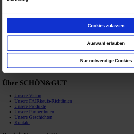
Cookies zulassen
Kund:innen-Service
Auswahl erlauben
Zahlung & Versand
Vertrag widerrufen
AGB
Datenschutzerklärung
Nur notwendige Cookies
Impressum
Barrierefreiheitserklärung
Über SCHÖN&GUT
Unsere Vision
Unsere FAIRkaufs-Richtlinien
Unsere Produkte
Unsere Partner:innen
Unsere Geschichten
Kontakt