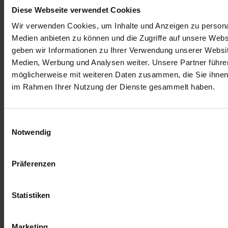
E-Mail an einen Freund
Diese Webseite verwendet Cookies
Beschreibung
Wir verwenden Cookies, um Inhalte und Anzeigen zu personal
Medien anbieten zu können und die Zugriffe auf unsere Web
Beschreibung /
Kühltasche NARGES
geben wir Informationen zu Ihrer Verwendung unserer Websit
Medien, Werbung und Analysen weiter. Unsere Partner führe
Die Kühltasche NARGES ist der ideale Begleiter für unterwegs und
hält Getränke sowie Snacks zuverlässig kühl und frisch. Dank des
möglicherweise mit weiteren Daten zusammen, die Sie ihnen b
praktischen Designs und der isolierenden Innenbeschichtung eignet
im Rahmen Ihrer Nutzung der Dienste gesammelt haben.
sie sich perfekt für Picknick, Camping, Einkauf oder Ausflüge.
Robust, leicht zu tragen und vielseitig einsetzbar – für jede
Gelegenheit bestens geeignet.
Einwilligungsauswahl
Maße (B/H): ca. 50 × 40 cm
Notwendig
Mehr Informationen
Präferenzen
Mehr Informationen
Partner:innen
FAIRtigung Textil
Statistiken
Marketing