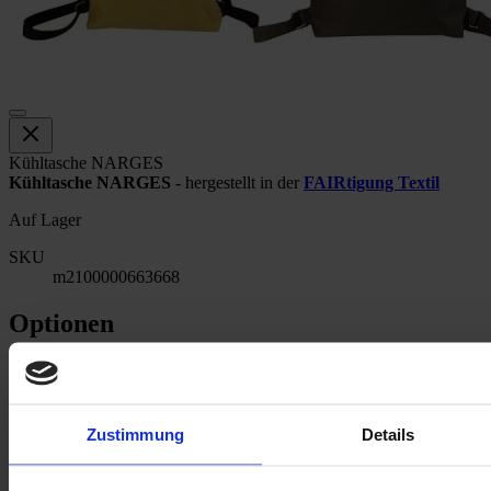
Kühltasche NARGES
Kühltasche NARGES
- hergestellt in der
FAIRtigung Textil
Auf Lager
SKU
m2100000663668
Optionen
FARBE
79,00 €
Zustimmung
Details
Menge
In den Warenkorb