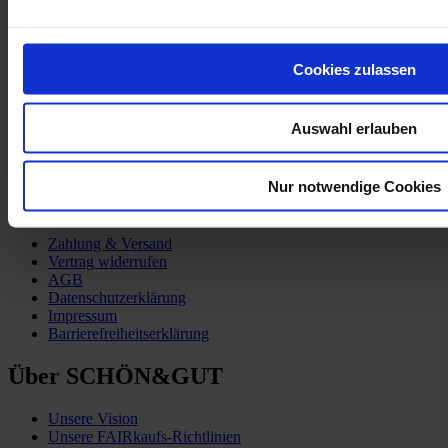
Partner:innen
TSCHUTTIHEFTLI_EM-2016
Cookies zulassen
Auswahl erlauben
Nur notwendige Cookies
Kund:innen-Service
Zahlung & Versand
Vertrag widerrufen
AGB
Datenschutzerklärung
Impressum
Barrierefreiheitserklärung
Über SCHÖN&GUT
Unsere Vision
Unsere FAIRkaufs-Richtlinien