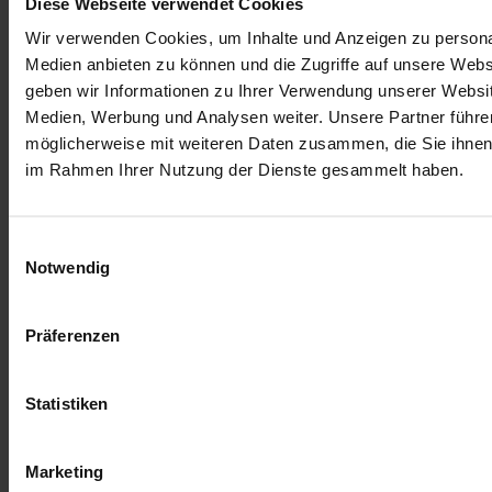
Diese Webseite verwendet Cookies
(Das tschutti heftli hat keinen kommerziellen Hintergrund. In
Österreich wird es von am Arbeitsmarkt benachteiligten Menschen
Wir verwenden Cookies, um Inhalte und Anzeigen zu personal
FAIRtrieben, die vom gemeinnützigen Unternehmen Job-TransFair
Medien anbieten zu können und die Zugriffe auf unsere Web
bei der Suche nach einem neuen Job unterstützt werden. In der
Abteilung Die Kümmerei finden diese Menschen eine
geben wir Informationen zu Ihrer Verwendung unserer Websit
Beschäftigung auf Zeit, in der sie wertvolle Arbeitserfahrungen –
Medien, Werbung und Analysen weiter. Unsere Partner führe
wie zum Beispiel im Verkauf \& Vertrieb - sammeln können. Job-
möglicherweise mit weiteren Daten zusammen, die Sie ihnen b
TransFair wird vom Arbeitsmarktservice Wien gefördert.)
im Rahmen Ihrer Nutzung der Dienste gesammelt haben.
Das umfassende Sticker Album ist die erste Ausgabe bei der die
Sticker-Rückseiten im Vorfeld für Fans zum Sponsoring angeboten
wurden. Und so sind die Sammelsticker heuer gleich von beiden
Einwilligungsauswahl
Seiten einen zweiten Blick wert.
Notwendig
Für viele weitere AKTUELLE INFORMATIONEN \&
VERANSTALTUNGEN besuche:
Tschutti Heftli 2016
Präferenzen
Statistiken
Mehr Informationen
Mehr Informationen
Marketing