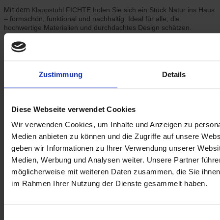
Mit dem
Klappstuhl FICHTE
holen Sie sich ein Stück Natur ins Haus
– formschön, funktional und nachhaltig. Ideal für alle, die
hochwertige Materialien und durchdachtes Design schätzen.
Mehr Informationen
Mehr Informationen
Zustimmung
Details
Partner:innen
FAIRtigung Holz
Diese Webseite verwendet Cookies
Wir haben andere Produkte gefunden, die
Ihnen gefallen könnten!
Wir verwenden Cookies, um Inhalte und Anzeigen zu personal
Medien anbieten zu können und die Zugriffe auf unsere Web
Navigating through the elements of the carousel is possible using the
geben wir Informationen zu Ihrer Verwendung unserer Websit
tab key. You can skip the carousel or go straight to carousel
Medien, Werbung und Analysen weiter. Unsere Partner führe
navigation using the skip links.
Press to skip carousel
möglicherweise mit weiteren Daten zusammen, die Sie ihnen b
im Rahmen Ihrer Nutzung der Dienste gesammelt haben.
Einwilligungsauswahl