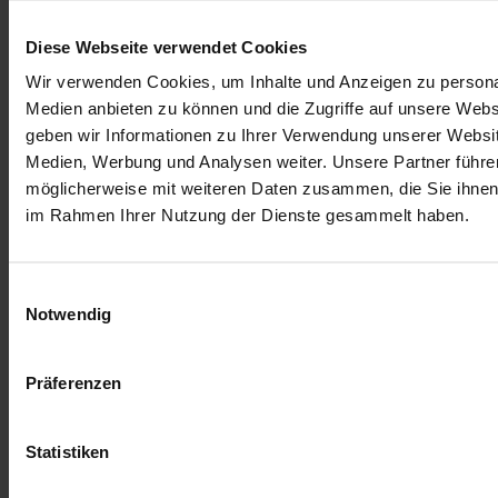
Menge
Diese Webseite verwendet Cookies
In den Warenkorb
Wir verwenden Cookies, um Inhalte und Anzeigen zu personal
E-Mail an einen Freund
Medien anbieten zu können und die Zugriffe auf unsere Web
Beschreibung
geben wir Informationen zu Ihrer Verwendung unserer Websit
Medien, Werbung und Analysen weiter. Unsere Partner führe
Beschreibung /
Kinderstirnband SANI (S)
möglicherweise mit weiteren Daten zusammen, die Sie ihnen b
im Rahmen Ihrer Nutzung der Dienste gesammelt haben.
Maße
Breite:
ca. 21 cm
Einwilligungsauswahl
Höhe:
ca. 7,5 cm
Notwendig
Durchmesser:
ca. 14 cm
Präferenzen
Hergestellt in der
Mamas Werkstatt
, einer sozialen Einrichtung der
St. Elisabeth Stiftung zur Arbeitsmarkt-Integration alleinerziehender
Mütter in der derzeitigen Lage.
Statistiken
Mehr Informationen