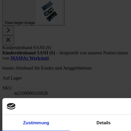
View larger image
Kinderstirnband SANI (S)
Kinderstirnband SANI (S)
– hergestellt von unseren Partner:innen
von
MAMAs Werkstatt
buntes Stirnband für Kinder und Junggebliebene
Auf Lager
SKU
m2100000116928
Optionen
MUSTER
Zustimmung
Details
10,00 €