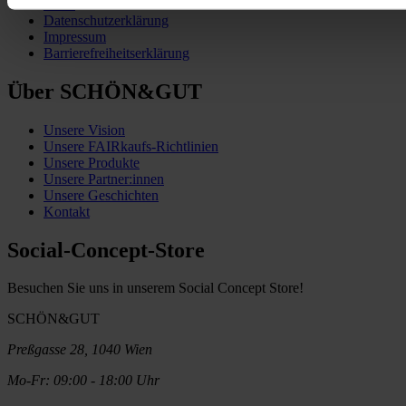
AGB
Datenschutzerklärung
Impressum
Barrierefreiheitserklärung
Über SCHÖN&GUT
Unsere Vision
Unsere FAIRkaufs-Richtlinien
Unsere Produkte
Unsere Partner:innen
Unsere Geschichten
Kontakt
Social-Concept-Store
Besuchen Sie uns in unserem Social Concept Store!
SCHÖN&GUT
Preßgasse 28, 1040 Wien
Mo-Fr: 09:00 - 18:00 Uhr