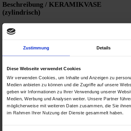
Beschreibung /
KERAMIKVASE
(zylindrisch)
Keramik Vase zylindrisch
- hergestellt von unseren Partner:innen
von
unik.at
Diese Vase in schlichter Form ergibt zusammen mit Ihrem
Zustimmung
Details
Blumenschmuck eine perfekte Dekoration. Auch Gräser oder
Zweige finden darin ein schönes Zuhause.
Diese Webseite verwendet Cookies
Maße und Details
:
Wir verwenden Cookies, um Inhalte und Anzeigen zu personal
Höhe:
17,4 cm
Medien anbieten zu können und die Zugriffe auf unsere Web
geben wir Informationen zu Ihrer Verwendung unserer Websit
Durchmesser:
7 cm
Medien, Werbung und Analysen weiter. Unsere Partner führe
möglicherweise mit weiteren Daten zusammen, die Sie ihnen b
!! Limitierte Stückzahl !!
im Rahmen Ihrer Nutzung der Dienste gesammelt haben.