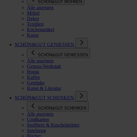
SCHÖN&GUT WOHNEN
Alle anzeigen
Möbel
Dekor
Textilien
Küchenartikel
Kunst
SCHÖN&GUT GENIESSEN
SCHÖN&GUT GENIESSEN
Alle anzeigen
Genuss-Werkstatt
Honig
Kaffee
Getränke
Kunst & Literatur
SCHÖN&GUT SCHENKEN
SCHÖN&GUT SCHENKEN
Alle anzeigen
Grußkarten
Stofftiere & Kuschelpölster
Spielzeug
Bücher