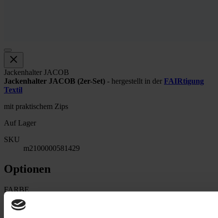
Jackenhalter JACOB
Jackenhalter JACOB (2er-Set)
- hergestellt in der
FAIRtigung
Textil
mit praktischem Zips
Auf Lager
SKU
m2100000581429
Optionen
FARBE
16,00 €