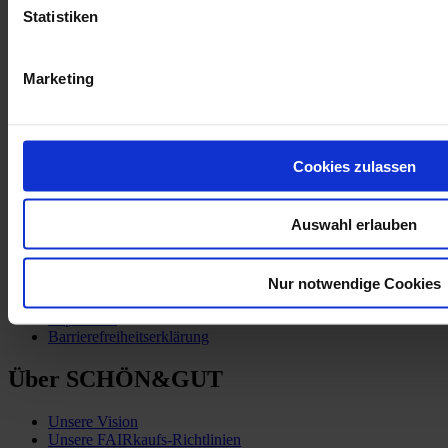
Statistiken
Partner:innen
FAIRtigung Textil
Marketing
Cookies zulassen
Kund:innen-Service
Auswahl erlauben
Zahlung & Versand
Vertrag widerrufen
AGB
Nur notwendige Cookies
Datenschutzerklärung
Impressum
Barrierefreiheitserklärung
Über SCHÖN&GUT
Unsere Vision
Unsere FAIRkaufs-Richtlinien