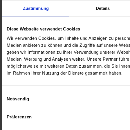
Menge
Zustimmung
Details
In den Warenkorb
E-Mail an einen Freund
Beschreibung
Diese Webseite verwendet Cookies
Wir verwenden Cookies, um Inhalte und Anzeigen zu personal
Beschreibung /
Jackenhalter JACOB
Medien anbieten zu können und die Zugriffe auf unsere Web
geben wir Informationen zu Ihrer Verwendung unserer Websit
Der Jackenhalter "JACOB" kombiniert modernes Design mit
praktischer Funktion. Durch den integrierten Zipsverschluss lassen
Medien, Werbung und Analysen weiter. Unsere Partner führe
sich Jacken einfach und sicher befestigen. Schafft Ordnung auf
möglicherweise mit weiteren Daten zusammen, die Sie ihnen b
stilvolle Weise und überzeugt durch seine funktionale Handhabung
im Rahmen Ihrer Nutzung der Dienste gesammelt haben.
im Alltag.
Maße: Länge ca. 26 cm
Breite ca. 3 cm
Einwilligungsauswahl
Notwendig
Material: 100% Baumwolle
Mehr Informationen
Präferenzen
Mehr Informationen