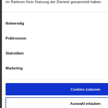
2014)
im Rahmen Ihrer Nutzung der Dienste gesammelt haben.
Einwilligungsauswahl
Mehr Informationen
Notwendig
Mehr Informationen
Präferenzen
Partner:innen
TSCHUTTIHEFTLI_WM-2014
Statistiken
Marketing
Kund:innen-Service
Cookies zulassen
Zahlung & Versand
Vertrag widerrufen
AGB
Auswahl erlauben
Datenschutzerklärung