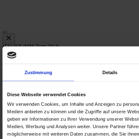
ITALIEN (WM-Team 2014)
Einzelsticker
Nicht auf Lager
Zustimmung
Details
Benachrichtigen Sie mich, wenn das Produkt auf Lager ist
SKU
Diese Webseite verwendet Cookies
M0001399
Wir verwenden Cookies, um Inhalte und Anzeigen zu personal
E-Mail an einen Freund
Medien anbieten zu können und die Zugriffe auf unsere Web
Beschreibung
geben wir Informationen zu Ihrer Verwendung unserer Websit
Medien, Werbung und Analysen weiter. Unsere Partner führe
Beschreibung /
ITALIEN (WM-Team
möglicherweise mit weiteren Daten zusammen, die Sie ihnen b