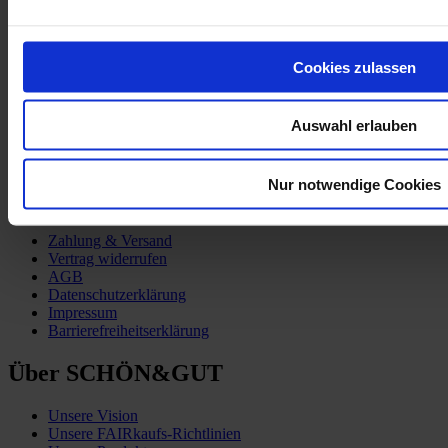
Partner:innen
TSCHUTTIHEFTLI_WM-2010
Cookies zulassen
Auswahl erlauben
Nur notwendige Cookies
Kund:innen-Service
Zahlung & Versand
Vertrag widerrufen
AGB
Datenschutzerklärung
Impressum
Barrierefreiheitserklärung
Über SCHÖN&GUT
Unsere Vision
Unsere FAIRkaufs-Richtlinien