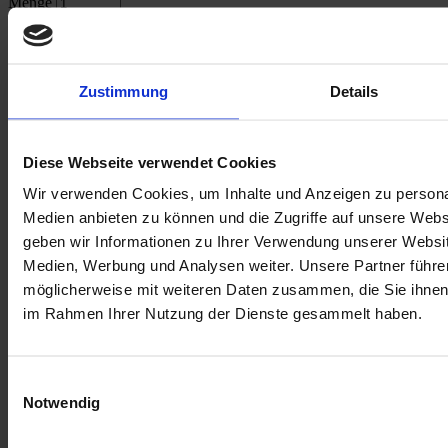
Menge
In den Warenkorb
E-Mail an einen Freund
Beschreibung
Zustimmung
Details
Beschreibung /
Geschenksackerl HASE
Diese Webseite verwendet Cookies
Geschenksackerl
HASE
wurde hergestellt in
Mamas Werkstatt
.
Wir verwenden Cookies, um Inhalte und Anzeigen zu personal
Mamas Werkstatt
ist eine soziale Einrichtung der St. Elisabeth Stiftung zur
Medien anbieten zu können und die Zugriffe auf unsere Web
Arbeitsmarkt-Integration alleinerziehender Mütter in der derzeitigen Lage.
geben wir Informationen zu Ihrer Verwendung unserer Websit
Medien, Werbung und Analysen weiter. Unsere Partner führe
möglicherweise mit weiteren Daten zusammen, die Sie ihnen b
Was hat denn der Hase im Sackerl versteckt?
im Rahmen Ihrer Nutzung der Dienste gesammelt haben.
Ideal als kleines Mitbringsel oder auch als Teil eines großen Geschenks.
Einwilligungsauswahl
Notwendig
Maße und Details: