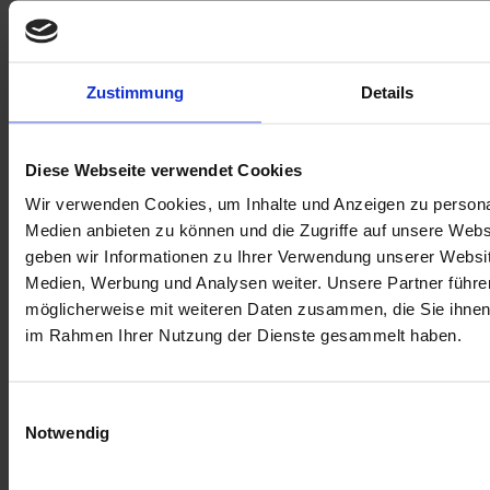
32,90 €
Menge
Zustimmung
Details
In den Warenkorb
E-Mail an einen Freund
Beschreibung
Diese Webseite verwendet Cookies
Beschreibung /
Filzpantoffel HASLACH
Wir verwenden Cookies, um Inhalte und Anzeigen zu personal
Medien anbieten zu können und die Zugriffe auf unsere Web
(grün)
geben wir Informationen zu Ihrer Verwendung unserer Websit
Medien, Werbung und Analysen weiter. Unsere Partner führe
Die Filzpantoffel Haslach wurden hergestellt von unseren Partner:innen von
der
Manufaktur Haslach
.
möglicherweise mit weiteren Daten zusammen, die Sie ihnen b
im Rahmen Ihrer Nutzung der Dienste gesammelt haben.
Materialien:
Oberteil aus grünem Mühlviertler Filz,
Einwilligungsauswahl
Obersohle aus naturgrauem Steinschaffilz,
Notwendig
zusätzliche Laufsohle aus anthrazitfarbigem Wollfilz, laufseitig mit
Naturlatexbeschichtung.