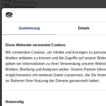
In den Warenkorb
E-Mail an einen Freund
Beschreibung
Zustimmung
Details
Beschreibung /
Engel mit Zöpfen
Engel mit Zöpfen
wurde hergestellt von unseren Partner:innen Verein
Diese Webseite verwendet Cookies
BALANCE.
Wir verwenden Cookies, um Inhalte und Anzeigen zu personal
Dieser handgefertigte
Engel mit Zöpfen
ist ein absolutes Unikat.
Medien anbieten zu können und die Zugriffe auf unsere Web
Mit seinen zarten Filzflügeln und dem rustikalen Holzkorpus ist er
geben wir Informationen zu Ihrer Verwendung unserer Websit
eine bezaubernde Kombination aus Zartheit und Natürlichkeit.
Medien, Werbung und Analysen weiter. Unsere Partner führe
Gefertigt aus hochwertigem Filz und echtem Holz in bunten
möglicherweise mit weiteren Daten zusammen, die Sie ihnen b
Nuancen, strahlt er Lebensfreude und Harmonie aus.
im Rahmen Ihrer Nutzung der Dienste gesammelt haben.
Jedes Stück ist ein Original und bringt eine ganz persönliche Note in
Ihr Zuhause.
Höhe:
ca. 26 cm
Einwilligungsauswahl
Notwendig
Material:
Filz, Holz