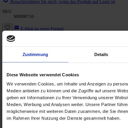
Benachrichtigen Sie mich, wenn das Produkt auf Lager ist
SKU
M0000710
E-Mail an einen Freund
Beschreibung
Beschreibung /
Deutschland -
Zustimmung
Details
Einzelsticker zur EM der Frauen 2025
tschutti heftli
– die ganz anderen Einzelsticker zur Fußball-EM der Frauen
2025
Diese Webseite verwendet Cookies
Für alle, die Fußball lieben – und Kunst genauso. Das
tschutti
Wir verwenden Cookies, um Inhalte und Anzeigen zu personal
heftli
zur
Frauen-EM 2025
bringt dir keine gewöhnlichen
Medien anbieten zu können und die Zugriffe auf unsere Web
Spielerinnenporträts, sondern echte Illustrationen von internationalen
geben wir Informationen zu Ihrer Verwendung unserer Websit
Künstler*innen, die den Fußball auf ihre ganz eigene Art feiern – kreativ,
frech, empowernd.
Medien, Werbung und Analysen weiter. Unsere Partner führe
möglicherweise mit weiteren Daten zusammen, die Sie ihnen b
Sammler:innen aus der Schweiz ist das aus Luzern stammende
tschutti
im Rahmen Ihrer Nutzung der Dienste gesammelt haben.
heftli
Fußball-Sammelalbum bereits seit 2008 ein Begriff. Und auch immer
mehr österreichische Pickerl-Jäger:innen schätzen die hochwertige