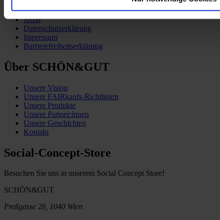
Zahlung & Versand
Vertrag widerrufen
AGB
Datenschutzerklärung
Impressum
Barrierefreiheitserklärung
Über SCHÖN&GUT
Unsere Vision
Unsere FAIRkaufs-Richtlinien
Unsere Produkte
Unsere Partner:innen
Unsere Geschichten
Kontakt
Social-Concept-Store
Besuchen Sie uns in unserem Social Concept Store!
SCHÖN&GUT
Preßgasse 28, 1040 Wien