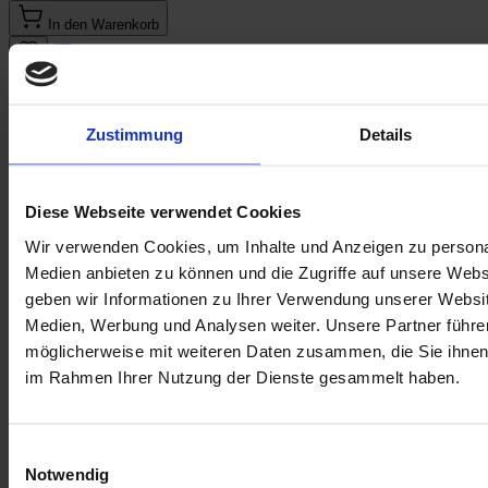
In den Warenkorb
E-Mail an einen Freund
Beschreibung
Beschreibung /
Convertible Rucksack
Zustimmung
Details
Vielseitiger 2-in-1 Rucksack der 4everyoung gemeinnützige
KommunikationsgesmbH, der sich einfach in eine Schultertasche
Diese Webseite verwendet Cookies
verwandeln lässt. Ausgestattet mit einem großen Hauptfach für die
wichtigsten Alltagsgegenstände, überzeugt er durch schlichtes
Wir verwenden Cookies, um Inhalte und Anzeigen zu personal
Design und praktische Funktionalität. Ideal für unterwegs – flexibel
Medien anbieten zu können und die Zugriffe auf unsere Web
tragbar und nachhaltig produziert.
geben wir Informationen zu Ihrer Verwendung unserer Websit
Maße: B: 43 cm
Medien, Werbung und Analysen weiter. Unsere Partner führe
H: 48 cm
möglicherweise mit weiteren Daten zusammen, die Sie ihnen b
im Rahmen Ihrer Nutzung der Dienste gesammelt haben.
T: 12 cm
Material: Plane
Einwilligungsauswahl
Notwendig