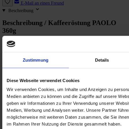
E-Mail an einen Freund
Beschreibung
Beschreibung /
Kaffeeröstung PAOLO
360g
PAOLO
Zustimmung
Details
Geschmack:
mit kräftig schokoladigen Aromen, nussig, sehr wenig
Säure
Bohnen:
90% Arabica aus Süd- und Mittelamerika, 10% Robusta
Ursprung (nur bei Single Origin): Apaneca, El Salvador
Diese Webseite verwendet Cookies
Koffeinstärke: stark
Mahlgrad: ganze Bohne
Wir verwenden Cookies, um Inhalte und Anzeigen zu personal
Nettofüllmenge: 360 g
Medien anbieten zu können und die Zugriffe auf unsere Web
Zubereitung:
Siebträger, Vollautomat, Mokka
geben wir Informationen zu Ihrer Verwendung unserer Websit
Paolo ist ein echter Italiener der Mitte. Dunkel wie wir ihn mögen
Medien, Werbung und Analysen weiter. Unsere Partner führe
aber auch sehr angenehm und zuvorkommend. Poaolo Amore
möglicherweise mit weiteren Daten zusammen, die Sie ihnen b
eben.
im Rahmen Ihrer Nutzung der Dienste gesammelt haben.
Ob Ferdl, Letícia oder Eduardo, ob Mischung, Single Origin oder