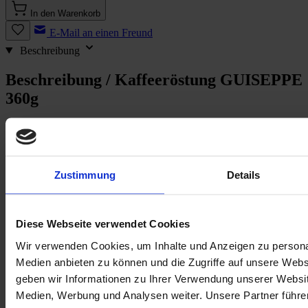
In den Warenkorb
E-Mail an einen Freund
Beschreibung
Beschreibung /
Kaffeeröstung GUISEPPE
360g
Guiseppe, Espresso
Zustimmung
Details
Geschmack: mit kräftig schokoladigen Aromen
Bohnen: 50% Arabica, 50% Robusta
Ursprung (nur bei Single Origin):
Koffeinstärke: sehr stark
Diese Webseite verwendet Cookies
Mahlgrad: ganze Bohne
Nettofüllmenge: 360g
Wir verwenden Cookies, um Inhalte und Anzeigen zu personal
Zubereitung: Siebträger, Vollautomat, Mokka
Medien anbieten zu können und die Zugriffe auf unsere Web
geben wir Informationen zu Ihrer Verwendung unserer Websit
Guiseppe ist so wie man sich einen echten Italiener vorstellt: Er geht
Medien, Werbung und Analysen weiter. Unsere Partner führe
die Dinge temperamentvoll, aufbrausend aber auch mit viel, viel