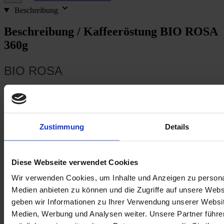
Beschreibung
Beschreibung /
Kaffeeröstung BIO ROSA
360g
BIO ROSA
Geschmack:
Rohkakao, Pink Grapefruit, zart-fruchtig
Bohnen:
100% feinster specialty BIO-Hochland Arabica
Koffeinstärke: leicht
Zustimmung
Details
Nettofüllmenge: 360g
Zubereitung: Vollautomat, Siebträger, Mokka
Diese Webseite verwendet Cookies
ROSA, ein Bild von einer starken Frau. Tradition trifft Moderne
Wir verwenden Cookies, um Inhalte und Anzeigen zu personal
in diesem lieblichen und ausgewogenen Single Origin mit sehr
Medien anbieten zu können und die Zugriffe auf unsere Web
angenehmen Zitrusnoten, dominanten Kakaoaromen und
vollem Mundgefühl.
geben wir Informationen zu Ihrer Verwendung unserer Websit
Medien, Werbung und Analysen weiter. Unsere Partner führe
100% feinster specialty BIO-Hochland Arabica. ROSA ist ein