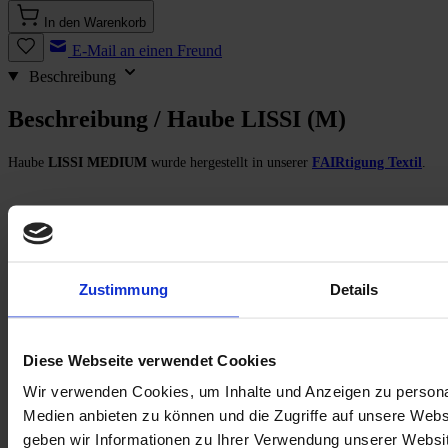
In den Warenkorb
E-Mail an einen Freund
Beschreibung
Beschreibung /
Haube LISSI (M)
Haube
LISSI MEDIUM
wurde hergestellt in unserer
FAIRtigung Textil
.
Haube - Mütze – Beanie - Kopfbedeckung.
Viele Namen – ein Zweck: den Kopf warmhalten, das Gesicht rahmen, vor
Kälte schützen und dabei auch noch gut ausschauen.
Zustimmung
Details
Mit unserer doppelten Rippenjersey-Haube
LISSI
gelingt das wunderbar.
Sie hält nicht nur warm, sondern ist auch richtig fesch.
Diese Webseite verwendet Cookies
Wir verwenden Cookies, um Inhalte und Anzeigen zu personal
Somit ist
LISSI
das Sahnehäubchen unter der Trockenhaube, der Hut zum
Medien anbieten zu können und die Zugriffe auf unsere Web
Deckel (oder so ähnlich).
geben wir Informationen zu Ihrer Verwendung unserer Websit