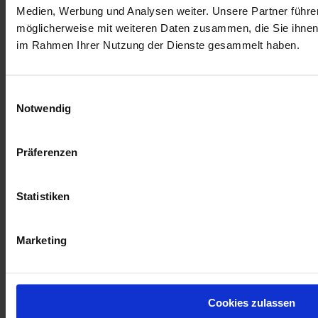
Medien, Werbung und Analysen weiter. Unsere Partner führe
LISSI
kann umgekrempelt oder als Beanie getragen werden.
möglicherweise mit weiteren Daten zusammen, die Sie ihnen b
Die Haube ist in unterschiedlichen (den Blättern des Herbstes Konkurrenz
machenden) Farben erhältlich.
im Rahmen Ihrer Nutzung der Dienste gesammelt haben.
Maße und Details:
Einwilligungsauswahl
Größe:
medium
Notwendig
Höhe:
ca. 30cm
Umfang (ungedehnt):
ca. 52 cm
Stoffe:
CO= Baumwolle EL= Elastan
Präferenzen
Mehr Informationen
Statistiken
Mehr Informationen
Marketing
Partner:innen
FAIRtigung Textil
Cookies zulassen