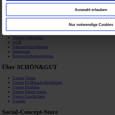
Auswahl erlauben
Kund:innen-Service
Nur notwendige Cookies
Zahlung & Versand
Vertrag widerrufen
AGB
Datenschutzerklärung
Impressum
Barrierefreiheitserklärung
Über SCHÖN&GUT
Unsere Vision
Unsere FAIRkaufs-Richtlinien
Unsere Produkte
Unsere Partner:innen
Unsere Geschichten
Kontakt
Social-Concept-Store