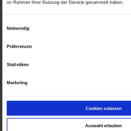
2014)
im Rahmen Ihrer Nutzung der Dienste gesammelt haben.
Einwilligungsauswahl
Mehr Informationen
Notwendig
Mehr Informationen
Präferenzen
Partner:innen
TSCHUTTIHEFTLI_WM-2014
Statistiken
Marketing
Kund:innen-Service
Cookies zulassen
Zahlung & Versand
Widerruf & Rücksendung
AGB
Auswahl erlauben
Datenschutzerklärung