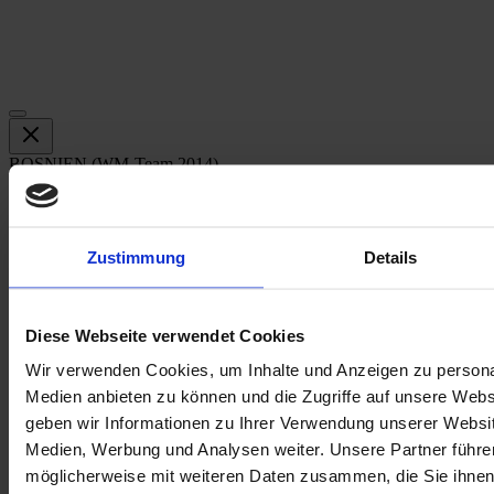
BOSNIEN (WM-Team 2014)
Einzelsticker
Nicht auf Lager
Zustimmung
Details
Benachrichtigen Sie mich, wenn das Produkt auf Lager ist
SKU
Diese Webseite verwendet Cookies
M0000398
Wir verwenden Cookies, um Inhalte und Anzeigen zu personal
E-Mail an einen Freund
Medien anbieten zu können und die Zugriffe auf unsere Web
Beschreibung
geben wir Informationen zu Ihrer Verwendung unserer Websit
Medien, Werbung und Analysen weiter. Unsere Partner führe
Beschreibung /
BOSNIEN (WM-Team
möglicherweise mit weiteren Daten zusammen, die Sie ihnen b