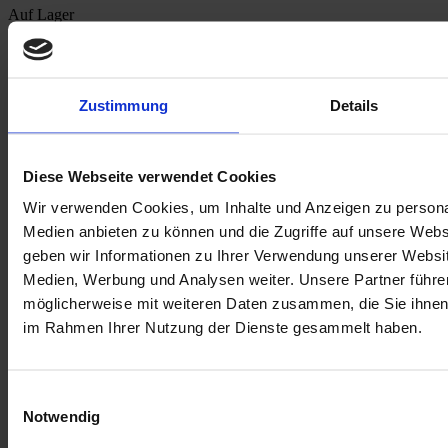
Auf Lager
SKU
m2100000181667
Optionen
Zustimmung
Details
FARBE
Diese Webseite verwendet Cookies
15,00 €
Wir verwenden Cookies, um Inhalte und Anzeigen zu personal
Menge
Medien anbieten zu können und die Zugriffe auf unsere Web
In den Warenkorb
geben wir Informationen zu Ihrer Verwendung unserer Websit
E-Mail an einen Freund
Medien, Werbung und Analysen weiter. Unsere Partner führe
möglicherweise mit weiteren Daten zusammen, die Sie ihnen b
Beschreibung
im Rahmen Ihrer Nutzung der Dienste gesammelt haben.
Beschreibung /
Taschenanhänger OLGA
Taschenanhänger OLGA
sind dekorative Anhänger, geflochten mit Perlen
Einwilligungsauswahl
für Taschen, Handy,
Notwendig
Geldbörse oder als Schlüsselanhänger.