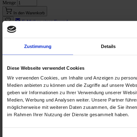
Menge
In den Warenkorb
E-Mail an einen Freund
Beschreibung
Beschreibung /
Akkordeon-Tasche
Zustimmung
Details
STASIA
Die Akkordeon-Tasche STASIA verbindet praktisches Design mit moderner
Diese Webseite verwendet Cookies
Optik. Durch ihre flexible Akkordeon-Form passt sie sich dem Inhalt
Wir verwenden Cookies, um Inhalte und Anzeigen zu personal
individuell an und bietet ausreichend Platz für einen Fahrradhelm,
Medien anbieten zu können und die Zugriffe auf unsere Web
Sportartikel oder andere praktische Alltagsgegenstände.
geben wir Informationen zu Ihrer Verwendung unserer Websit
Das robuste Textilmaterial sorgt für Langlebigkeit, während der
Medien, Werbung und Analysen weiter. Unsere Partner führe
Reißverschluss ein sicheres Verschließen ermöglicht. Leicht,
möglicherweise mit weiteren Daten zusammen, die Sie ihnen b
kompakt und vielseitig – ideal für Alltag, Arbeit, Sport oder
im Rahmen Ihrer Nutzung der Dienste gesammelt haben.
unterwegs.
Akkordeon‑Tasche
Die
STASIA
.
wurde hergestellt in der
FAIRtigung Textil
Einwilligungsauswahl