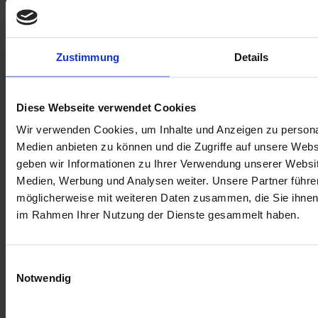
Nicht auf Lager
Benachrichtigen Sie mich, wenn das Produkt auf Lager ist
Zustimmung
Details
SKU
m2100000178551
Diese Webseite verwendet Cookies
E-Mail an einen Freund
Beschreibung
Wir verwenden Cookies, um Inhalte und Anzeigen zu personal
Medien anbieten zu können und die Zugriffe auf unsere Web
Beschreibung /
Polster Maritim
geben wir Informationen zu Ihrer Verwendung unserer Websit
Medien, Werbung und Analysen weiter. Unsere Partner führe
Ein fröhlicher Farbtupfer für dein Zuhause: Der handgefertigte Polster
möglicherweise mit weiteren Daten zusammen, die Sie ihnen b
„Maritim“ bringt Frühlingslaune ins Wohnzimmer oder Kinderzimmer.
im Rahmen Ihrer Nutzung der Dienste gesammelt haben.
Ob als dekoratives Element oder zum gemütlichen Anlehnen – dieser
Polster vereint Stil, Qualität und sozialen Mehrwert.
Größe:
ca. 40 × 40 cm
Einwilligungsauswahl
Hinweis:
Notwendig
Jeder Polster ist ein handgefertigtes Unikat – daher kann es zu leichten
Abweichungen in Farbe und Form kommen.