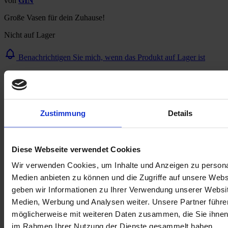
von
GIN
Große Vasen für dein Zuhause!
Nicht auf Lager
Benachrichtigen Sie mich, wenn das Produkt auf Lager ist
SKU
m2100000130603
E-Mail an einen Freund
Zustimmung
Details
Beschreibung
Beschreibung /
Große Vase
Diese Webseite verwendet Cookies
Große Vasen, große Blumen, großartiger Stil!
Wir verwenden Cookies, um Inhalte und Anzeigen zu personal
Medien anbieten zu können und die Zugriffe auf unsere Web
Unsere Vasen sind die besten Freunde deiner Blumen, denn sie bieten ihnen 
geben wir Informationen zu Ihrer Verwendung unserer Websit
Raum zum Blühen und Gedeihen.
Medien, Werbung und Analysen weiter. Unsere Partner führe
Maße:
möglicherweise mit weiteren Daten zusammen, die Sie ihnen b
Höhe: 28 cm
Durchmesser: 14,5 cm
im Rahmen Ihrer Nutzung der Dienste gesammelt haben.