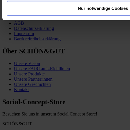
Kund:innen-Service
Nur notwendige Cookies
Zahlung & Versand
Vertrag widerrufen
AGB
Datenschutzerklärung
Impressum
Barrierefreiheitserklärung
Über SCHÖN&GUT
Unsere Vision
Unsere FAIRkaufs-Richtlinien
Unsere Produkte
Unsere Partner:innen
Unsere Geschichten
Kontakt
Social-Concept-Store
Besuchen Sie uns in unserem Social Concept Store!
SCHÖN&GUT