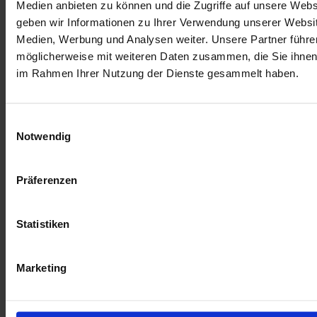
Medien anbieten zu können und die Zugriffe auf unsere Web
Meine Sirupe werden in Kleinstmengen von max. 15 Litern
geben wir Informationen zu Ihrer Verwendung unserer Websit
hergestellt und sind daher nicht immer verfügbar. Ich verarbeite,
Medien, Werbung und Analysen weiter. Unsere Partner führe
was Saison hat und da ist.
möglicherweise mit weiteren Daten zusammen, die Sie ihnen b
Nach Geschmack mit Mineralwasser aufgießen.
im Rahmen Ihrer Nutzung der Dienste gesammelt haben.
Nach dem Öffnen bitte im Kühlschrank aufbewahren und rasch
verbrauchen!
Einwilligungsauswahl
Notwendig
An Guad`n wünscht d`Mosauerin!
Zutaten: wässriger Auszug aus Holunderblüten, Zucker,
Präferenzen
Säuerungsmittel: Citronensäure
Zubereiten: verdünnen 1:7
Statistiken
Mehr Informationen
Mehr Informationen
Marketing
Partner:innen
die Mosauerei