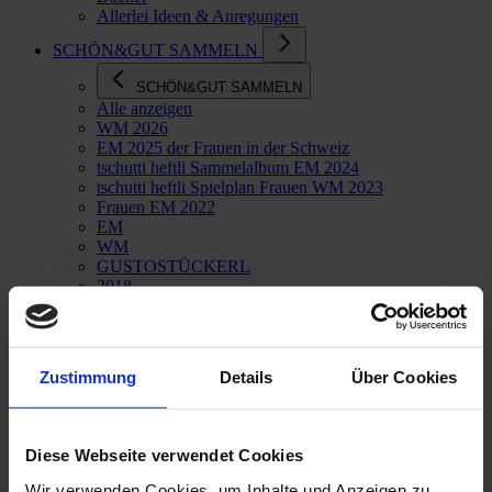
Allerlei Ideen & Anregungen
SCHÖN&GUT SAMMELN
SCHÖN&GUT SAMMELN
Alle anzeigen
WM 2026
EM 2025 der Frauen in der Schweiz
tschutti heftli Sammelalbum EM 2024
tschutti heftli Spielplan Frauen WM 2023
Frauen EM 2022
EM
WM
GUSTOSTÜCKERL
2018
Zustimmung
Details
Über Cookies
Diese Webseite verwendet Cookies
Wir verwenden Cookies, um Inhalte und Anzeigen zu