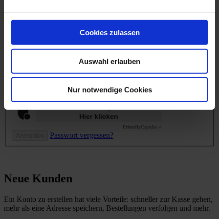
Wenn Sie ein Konto haben, melden Sie sich mit Ihrer E-Mail-
Cookies zulassen
Adresse an.
E-Mail
Auswahl erlauben
Passwort
Password hidden
Nur notwendige Cookies
Anti-Roboter-Verifizierung
Hier klicken
Friendly
Captcha ⇗
Passwort vergessen?
Anmelden
Neue Kunden
Ein Konto zu erstellen hat viele Vorteile: schneller zur Kasse gehen,
mehr als eine Adresse speichern, Bestellungen verfolgen und mehr.