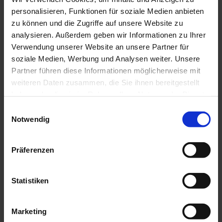
personalisieren, Funktionen für soziale Medien anbieten
zu können und die Zugriffe auf unsere Website zu
Suche
analysieren. Außerdem geben wir Informationen zu Ihrer
Verwendung unserer Website an unsere Partner für
soziale Medien, Werbung und Analysen weiter. Unsere
Partner führen diese Informationen möglicherweise mit
weiteren Daten zusammen, die Sie ihnen bereitgestellt
Deutsch
haben oder die sie im Rahmen Ihrer Nutzung der Dienste
SCHÖN&GUT
AUSSEHEN
gesammelt haben.
Toggle submenu
Einwilligungsauswahl
SCHÖN&GUT
WOHNEN
Toggle submenu
Notwendig
SCHÖN&GUT
GENIESSEN
Toggle submenu
SCHÖN&GUT
SCHENKEN
Toggle submenu
SCHÖN&GUT
SAMMELN
Toggle submenu
Präferenzen
Kundenlogin
Statistiken
Marketing
Anmelden